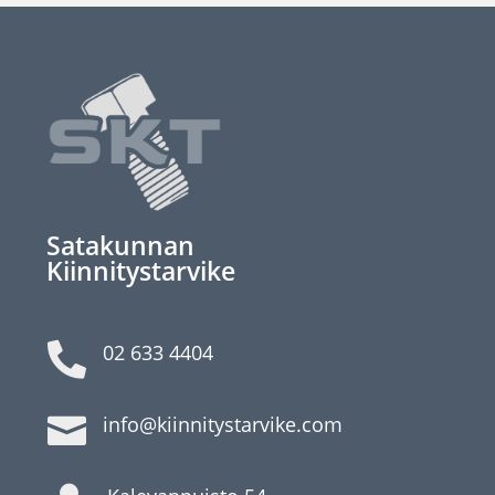
Satakunnan
Kiinnitystarvike

02 633 4404

info@kiinnitystarvike.com