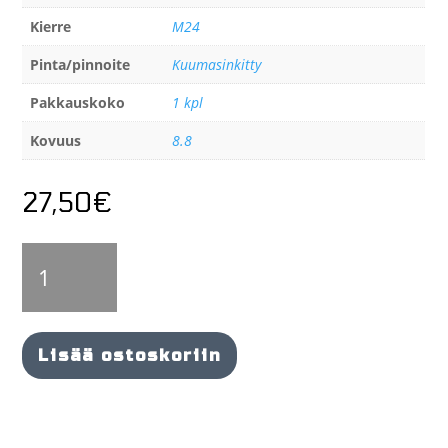
Kierre
M24
Pinta/pinnoite
Kuumasinkitty
Pakkauskoko
1 kpl
Kovuus
8.8
27,50
€
Kierretanko
2m,
kuumasinkitty
8.8
M24
Lisää ostoskoriin
määrä