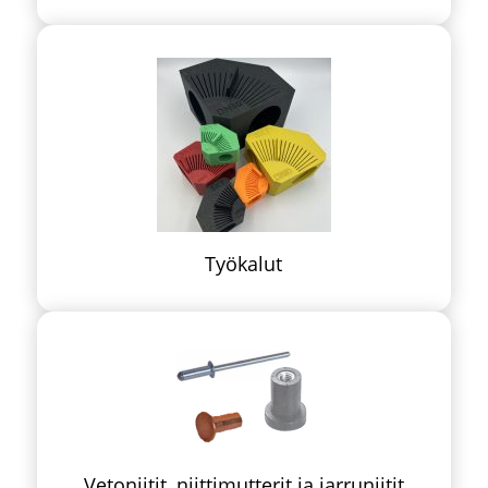
Työkalut
Vetoniitit, niittimutterit ja jarruniitit